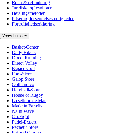
Retur & refundering
Juridiske oplysninger
Betalingsmetoder
Priser og forsendelsesmuligheder
Fortrolighedserklæring
Vores butikker
Basket-Center
Daily Bikers
Direct Running
Direct-Volley
Espace Golf
Foot-Store
Galop Store
Golf and co
Handball-Store
House of Rugby
La sellerie de Maé
Made in Paradis
Nauti-wave
On-Fight
Padel-Expert
Pecheur-Store
Pet and Garden