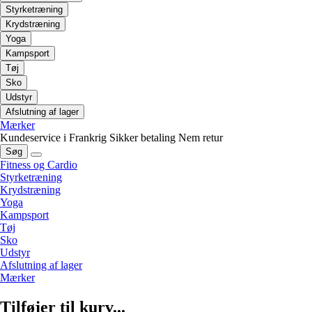
Styrketræning
Krydstræning
Yoga
Kampsport
Tøj
Sko
Udstyr
Afslutning af lager
Mærker
Kundeservice i Frankrig
Sikker betaling
Nem retur
Søg
Fitness og Cardio
Styrketræning
Krydstræning
Yoga
Kampsport
Tøj
Sko
Udstyr
Afslutning af lager
Mærker
Tilføjer til kurv...