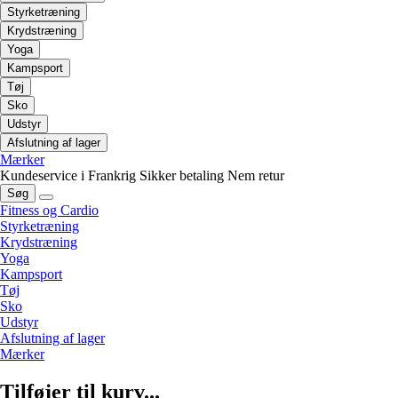
Styrketræning
Krydstræning
Yoga
Kampsport
Tøj
Sko
Udstyr
Afslutning af lager
Mærker
Kundeservice i Frankrig
Sikker betaling
Nem retur
Søg
Fitness og Cardio
Styrketræning
Krydstræning
Yoga
Kampsport
Tøj
Sko
Udstyr
Afslutning af lager
Mærker
Tilføjer til kurv...