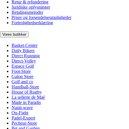
Retur & refundering
Juridiske oplysninger
Betalingsmetoder
Priser og forsendelsesmuligheder
Fortrolighedserklæring
Vores butikker
Basket-Center
Daily Bikers
Direct Running
Direct-Volley
Espace Golf
Foot-Store
Galop Store
Golf and co
Handball-Store
House of Rugby
La sellerie de Maé
Made in Paradis
Nauti-wave
On-Fight
Padel-Expert
Pecheur-Store
Pet and Garden