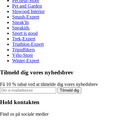
Pecheur-Store
Pet and Garden
Slowood Interior
Smash-Expert
Sneak'In
Sneakids
Sport is good
Trek-Expert
Triathlon-Expert
TripnBikers
Vélo-Store
Winter-Expert
Tilmeld dig vores nyhedsbrev
Få 10 % rabat ved at tilmelde dig vores nyhedsbrev
Tilmeld dig
Hold kontakten
Find os på sociale medier