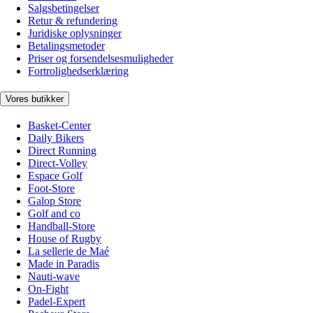
Salgsbetingelser
Retur & refundering
Juridiske oplysninger
Betalingsmetoder
Priser og forsendelsesmuligheder
Fortrolighedserklæring
Vores butikker
Basket-Center
Daily Bikers
Direct Running
Direct-Volley
Espace Golf
Foot-Store
Galop Store
Golf and co
Handball-Store
House of Rugby
La sellerie de Maé
Made in Paradis
Nauti-wave
On-Fight
Padel-Expert