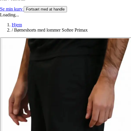
Se min kurv
Fortsæt med at handle
Loading...
Hjem
/
Børneshorts med lommer Softee Primax