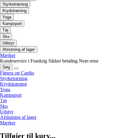
Styrketræning
Krydstræning
Yoga
Kampsport
Tøj
Sko
Udstyr
Afslutning af lager
Mærker
Kundeservice i Frankrig
Sikker betaling
Nem retur
Søg
Fitness og Cardio
Styrketræning
Krydstræning
Yoga
Kampsport
Tøj
Sko
Udstyr
Afslutning af lager
Mærker
Tilføjer til kurv...