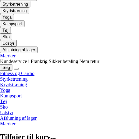
Styrketræning
Krydstræning
Yoga
Kampsport
Tøj
Sko
Udstyr
Afslutning af lager
Mærker
Kundeservice i Frankrig
Sikker betaling
Nem retur
Søg
Fitness og Cardio
Styrketræning
Krydstræning
Yoga
Kampsport
Tøj
Sko
Udstyr
Afslutning af lager
Mærker
Tilføjer til kurv...