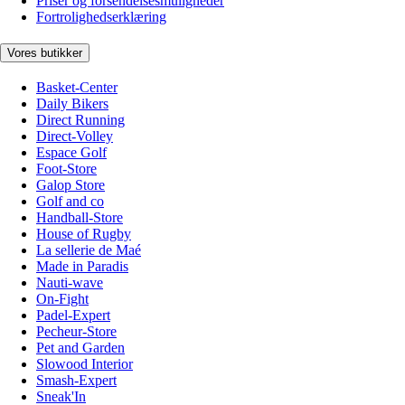
Priser og forsendelsesmuligheder
Fortrolighedserklæring
Vores butikker
Basket-Center
Daily Bikers
Direct Running
Direct-Volley
Espace Golf
Foot-Store
Galop Store
Golf and co
Handball-Store
House of Rugby
La sellerie de Maé
Made in Paradis
Nauti-wave
On-Fight
Padel-Expert
Pecheur-Store
Pet and Garden
Slowood Interior
Smash-Expert
Sneak'In