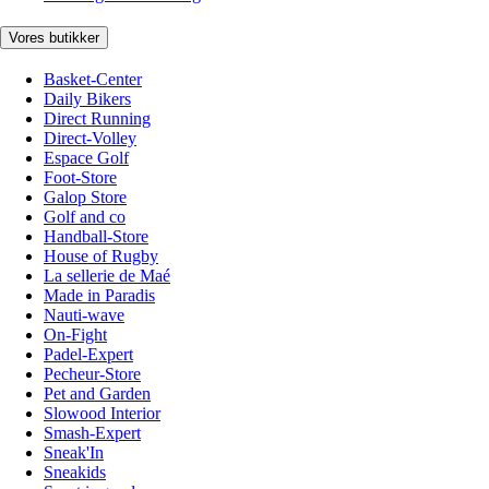
Vores butikker
Basket-Center
Daily Bikers
Direct Running
Direct-Volley
Espace Golf
Foot-Store
Galop Store
Golf and co
Handball-Store
House of Rugby
La sellerie de Maé
Made in Paradis
Nauti-wave
On-Fight
Padel-Expert
Pecheur-Store
Pet and Garden
Slowood Interior
Smash-Expert
Sneak'In
Sneakids