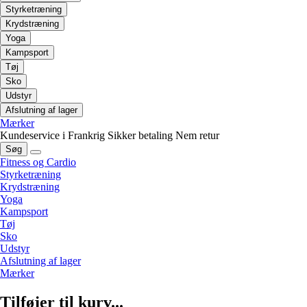
Styrketræning
Krydstræning
Yoga
Kampsport
Tøj
Sko
Udstyr
Afslutning af lager
Mærker
Kundeservice i Frankrig
Sikker betaling
Nem retur
Søg
Fitness og Cardio
Styrketræning
Krydstræning
Yoga
Kampsport
Tøj
Sko
Udstyr
Afslutning af lager
Mærker
Tilføjer til kurv...