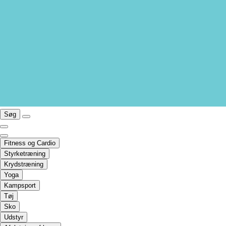
Søg
Fitness og Cardio
Styrketræning
Krydstræning
Yoga
Kampsport
Tøj
Sko
Udstyr