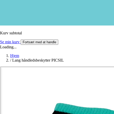
Kurv subtotal
Se min kurv
Fortsæt med at handle
Loading...
Hjem
/
Lang håndledsbeskytter PICSIL