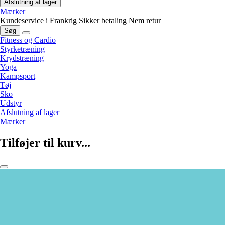
Afslutning af lager
Mærker
Kundeservice i Frankrig
Sikker betaling
Nem retur
Søg
Fitness og Cardio
Styrketræning
Krydstræning
Yoga
Kampsport
Tøj
Sko
Udstyr
Afslutning af lager
Mærker
Tilføjer til kurv...