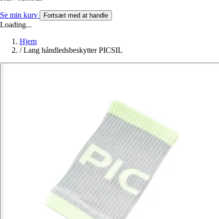
Se min kurv
Fortsæt med at handle
Loading...
Hjem
/
Lang håndledsbeskytter PICSIL