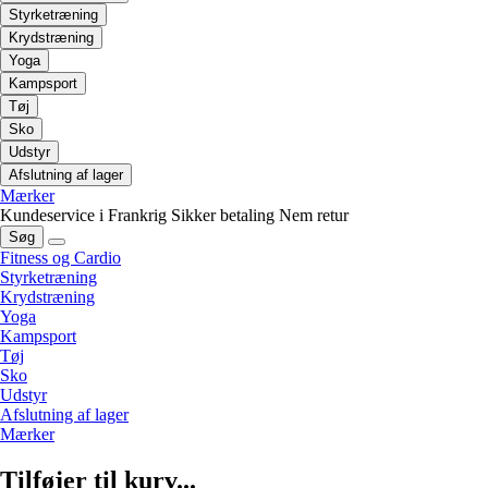
Styrketræning
Krydstræning
Yoga
Kampsport
Tøj
Sko
Udstyr
Afslutning af lager
Mærker
Kundeservice i Frankrig
Sikker betaling
Nem retur
Søg
Fitness og Cardio
Styrketræning
Krydstræning
Yoga
Kampsport
Tøj
Sko
Udstyr
Afslutning af lager
Mærker
Tilføjer til kurv...