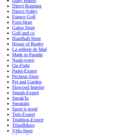
Daily Bikers
Direct Running
Direct-Volley
Espace Golf
Foot-Store
Galop Store
Golf and co
Handball-Store
House of Rugby
La sellerie de Maé
Made in Paradis
Nauti-wave
On-Fight
Padel-Expert
Pecheur-Store
Pet and Garden
Slowood Interior
Smash-Expert
Sneak'In
Sneakids
Sport is good
Trek-Expert
Triathlon-Expert
TripnBikers
Vélo-Store