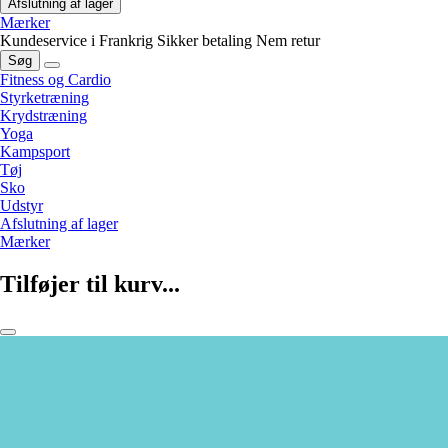
Afslutning af lager
Mærker
Kundeservice i Frankrig
Sikker betaling
Nem retur
Søg
Fitness og Cardio
Styrketræning
Krydstræning
Yoga
Kampsport
Tøj
Sko
Udstyr
Afslutning af lager
Mærker
Tilføjer til kurv...