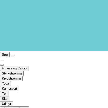
Søg
Fitness og Cardio
Styrketræning
Krydstræning
Yoga
Kampsport
Tøj
Sko
Udstyr