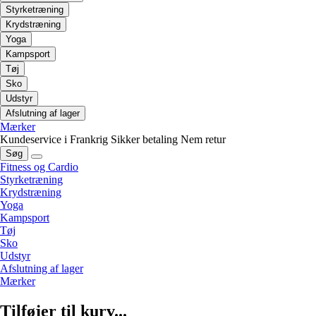
Styrketræning
Krydstræning
Yoga
Kampsport
Tøj
Sko
Udstyr
Afslutning af lager
Mærker
Kundeservice i Frankrig
Sikker betaling
Nem retur
Søg
Fitness og Cardio
Styrketræning
Krydstræning
Yoga
Kampsport
Tøj
Sko
Udstyr
Afslutning af lager
Mærker
Tilføjer til kurv...