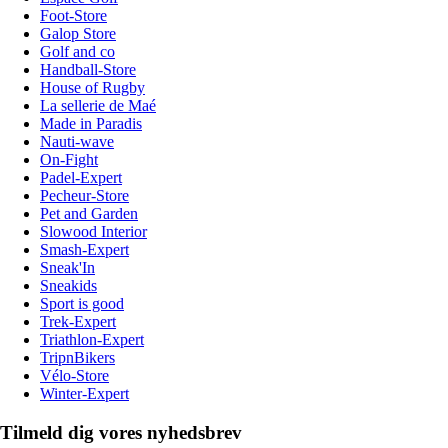
Foot-Store
Galop Store
Golf and co
Handball-Store
House of Rugby
La sellerie de Maé
Made in Paradis
Nauti-wave
On-Fight
Padel-Expert
Pecheur-Store
Pet and Garden
Slowood Interior
Smash-Expert
Sneak'In
Sneakids
Sport is good
Trek-Expert
Triathlon-Expert
TripnBikers
Vélo-Store
Winter-Expert
Tilmeld dig vores nyhedsbrev