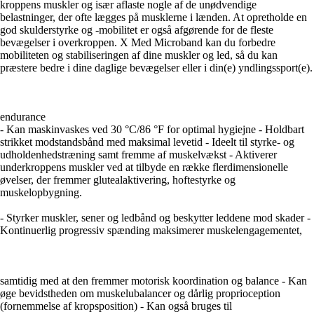
kroppens muskler og især aflaste nogle af de unødvendige
belastninger, der ofte lægges på musklerne i lænden. At opretholde en
god skulderstyrke og -mobilitet er også afgørende for de fleste
bevægelser i overkroppen. X Med Microband kan du forbedre
mobiliteten og stabiliseringen af dine muskler og led, så du kan
præstere bedre i dine daglige bevægelser eller i din(e) yndlingssport(e).
endurance
- Kan maskinvaskes ved 30 °C/86 °F for optimal hygiejne - Holdbart
strikket modstandsbånd med maksimal levetid - Ideelt til styrke- og
udholdenhedstræning samt fremme af muskelvækst - Aktiverer
underkroppens muskler ved at tilbyde en række flerdimensionelle
øvelser, der fremmer glutealaktivering, hoftestyrke og
muskelopbygning.
- Styrker muskler, sener og ledbånd og beskytter leddene mod skader -
Kontinuerlig progressiv spænding maksimerer muskelengagementet,
samtidig med at den fremmer motorisk koordination og balance - Kan
øge bevidstheden om muskelubalancer og dårlig proprioception
(fornemmelse af kropsposition) - Kan også bruges til