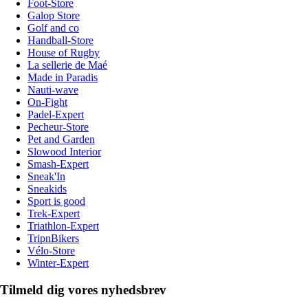
Foot-Store
Galop Store
Golf and co
Handball-Store
House of Rugby
La sellerie de Maé
Made in Paradis
Nauti-wave
On-Fight
Padel-Expert
Pecheur-Store
Pet and Garden
Slowood Interior
Smash-Expert
Sneak'In
Sneakids
Sport is good
Trek-Expert
Triathlon-Expert
TripnBikers
Vélo-Store
Winter-Expert
Tilmeld dig vores nyhedsbrev