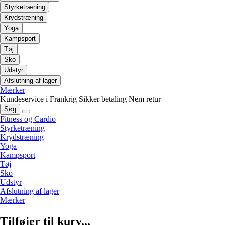
Styrketræning
Krydstræning
Yoga
Kampsport
Tøj
Sko
Udstyr
Afslutning af lager
Mærker
Kundeservice i Frankrig
Sikker betaling
Nem retur
Søg
Fitness og Cardio
Styrketræning
Krydstræning
Yoga
Kampsport
Tøj
Sko
Udstyr
Afslutning af lager
Mærker
Tilføjer til kurv...