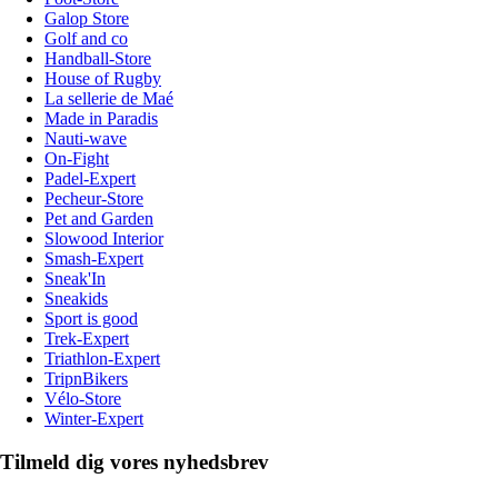
Galop Store
Golf and co
Handball-Store
House of Rugby
La sellerie de Maé
Made in Paradis
Nauti-wave
On-Fight
Padel-Expert
Pecheur-Store
Pet and Garden
Slowood Interior
Smash-Expert
Sneak'In
Sneakids
Sport is good
Trek-Expert
Triathlon-Expert
TripnBikers
Vélo-Store
Winter-Expert
Tilmeld dig vores nyhedsbrev