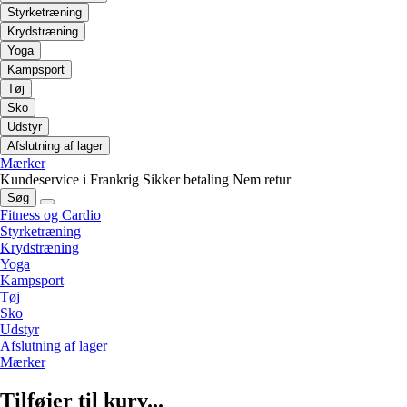
Styrketræning
Krydstræning
Yoga
Kampsport
Tøj
Sko
Udstyr
Afslutning af lager
Mærker
Kundeservice i Frankrig
Sikker betaling
Nem retur
Søg
Fitness og Cardio
Styrketræning
Krydstræning
Yoga
Kampsport
Tøj
Sko
Udstyr
Afslutning af lager
Mærker
Tilføjer til kurv...