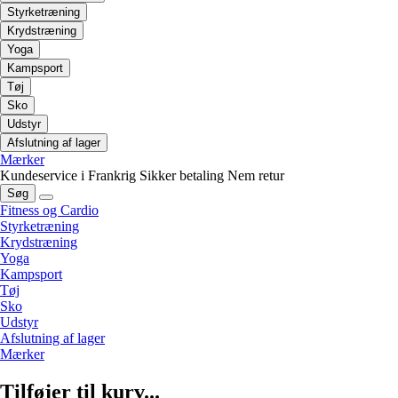
Styrketræning
Krydstræning
Yoga
Kampsport
Tøj
Sko
Udstyr
Afslutning af lager
Mærker
Kundeservice i Frankrig
Sikker betaling
Nem retur
Søg
Fitness og Cardio
Styrketræning
Krydstræning
Yoga
Kampsport
Tøj
Sko
Udstyr
Afslutning af lager
Mærker
Tilføjer til kurv...