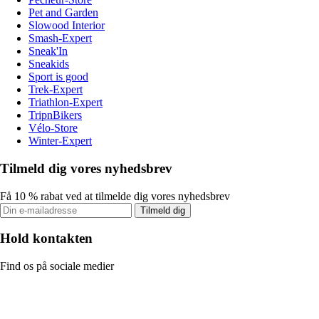
Pet and Garden
Slowood Interior
Smash-Expert
Sneak'In
Sneakids
Sport is good
Trek-Expert
Triathlon-Expert
TripnBikers
Vélo-Store
Winter-Expert
Tilmeld dig vores nyhedsbrev
Få 10 % rabat ved at tilmelde dig vores nyhedsbrev
Tilmeld dig
Hold kontakten
Find os på sociale medier