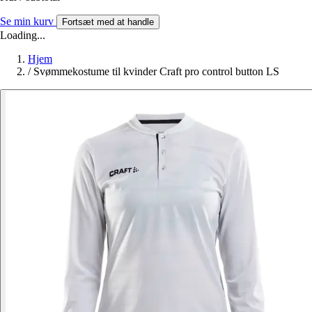
Se min kurv
Fortsæt med at handle
Loading...
Hjem
/
Svømmekostume til kvinder Craft pro control button LS