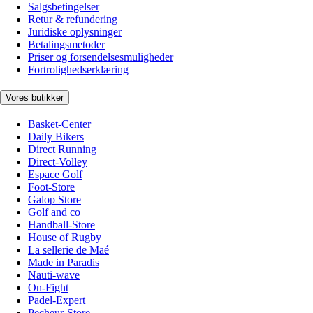
Salgsbetingelser
Retur & refundering
Juridiske oplysninger
Betalingsmetoder
Priser og forsendelsesmuligheder
Fortrolighedserklæring
Vores butikker
Basket-Center
Daily Bikers
Direct Running
Direct-Volley
Espace Golf
Foot-Store
Galop Store
Golf and co
Handball-Store
House of Rugby
La sellerie de Maé
Made in Paradis
Nauti-wave
On-Fight
Padel-Expert
Pecheur-Store