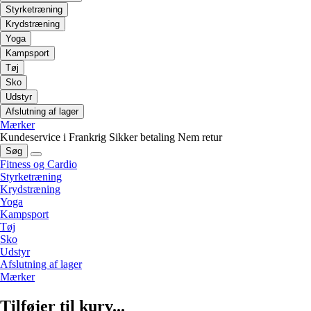
Styrketræning
Krydstræning
Yoga
Kampsport
Tøj
Sko
Udstyr
Afslutning af lager
Mærker
Kundeservice i Frankrig
Sikker betaling
Nem retur
Søg
Fitness og Cardio
Styrketræning
Krydstræning
Yoga
Kampsport
Tøj
Sko
Udstyr
Afslutning af lager
Mærker
Tilføjer til kurv...