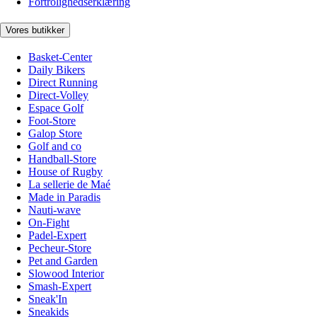
Fortrolighedserklæring
Vores butikker
Basket-Center
Daily Bikers
Direct Running
Direct-Volley
Espace Golf
Foot-Store
Galop Store
Golf and co
Handball-Store
House of Rugby
La sellerie de Maé
Made in Paradis
Nauti-wave
On-Fight
Padel-Expert
Pecheur-Store
Pet and Garden
Slowood Interior
Smash-Expert
Sneak'In
Sneakids