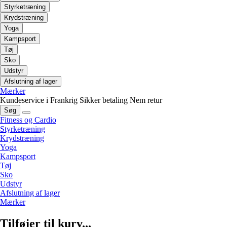
Styrketræning
Krydstræning
Yoga
Kampsport
Tøj
Sko
Udstyr
Afslutning af lager
Mærker
Kundeservice i Frankrig
Sikker betaling
Nem retur
Søg
Fitness og Cardio
Styrketræning
Krydstræning
Yoga
Kampsport
Tøj
Sko
Udstyr
Afslutning af lager
Mærker
Tilføjer til kurv...