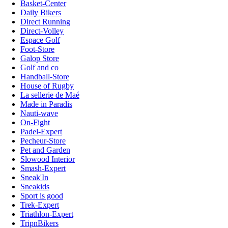
Basket-Center
Daily Bikers
Direct Running
Direct-Volley
Espace Golf
Foot-Store
Galop Store
Golf and co
Handball-Store
House of Rugby
La sellerie de Maé
Made in Paradis
Nauti-wave
On-Fight
Padel-Expert
Pecheur-Store
Pet and Garden
Slowood Interior
Smash-Expert
Sneak'In
Sneakids
Sport is good
Trek-Expert
Triathlon-Expert
TripnBikers