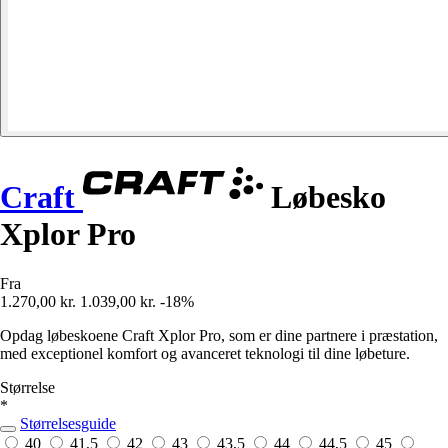
Craft
Løbesko
Xplor Pro
Fra
1.270,00 kr.
1.039,00 kr.
-18%
Opdag løbeskoene Craft Xplor Pro, som er dine partnere i præstation,
med exceptionel komfort og avanceret teknologi til dine løbeture.
Størrelse
*
Størrelsesguide
40
41,5
42
43
43,5
44
44,5
45