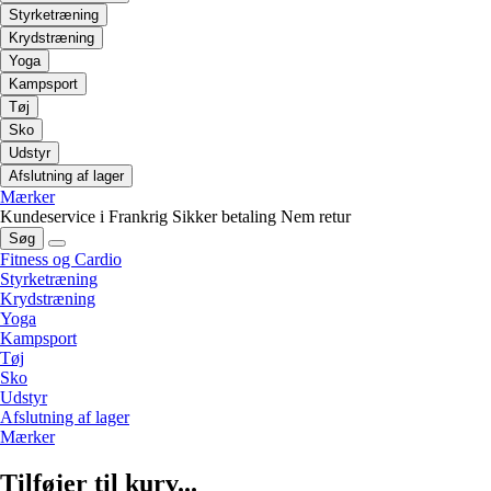
Styrketræning
Krydstræning
Yoga
Kampsport
Tøj
Sko
Udstyr
Afslutning af lager
Mærker
Kundeservice i Frankrig
Sikker betaling
Nem retur
Søg
Fitness og Cardio
Styrketræning
Krydstræning
Yoga
Kampsport
Tøj
Sko
Udstyr
Afslutning af lager
Mærker
Tilføjer til kurv...