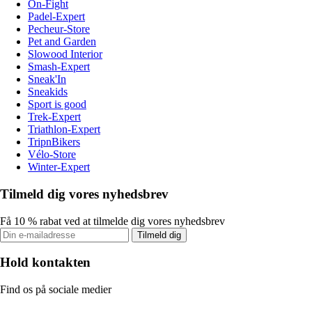
On-Fight
Padel-Expert
Pecheur-Store
Pet and Garden
Slowood Interior
Smash-Expert
Sneak'In
Sneakids
Sport is good
Trek-Expert
Triathlon-Expert
TripnBikers
Vélo-Store
Winter-Expert
Tilmeld dig vores nyhedsbrev
Få 10 % rabat ved at tilmelde dig vores nyhedsbrev
Tilmeld dig
Hold kontakten
Find os på sociale medier