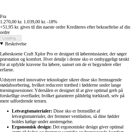
Fra
1.270,00 kr.
1.039,00 kr.
-18%
+51,95 kr.
gives til din naeste ordre
Krediteres efter bekraeftelse af din
ordre
Loading...
Beskrivelse
Løbeskoene Craft Xplor Pro er designet til løbeentusiaster, der søger
præstation og komfort. Hver detalje i denne sko er omhyggeligt tænkt
for at opfylde kravene fra løbere, uanset om de er begyndere eller
erfarne.
Udstyret med innovative teknologier sikrer disse sko fremragende
stødabsorbering, hvilket reducerer træthed i fødderne under lange
træningssessioner. Ydersålen er designet til at give optimal greb på
forskellige overflader, hvilket garanterer pålidelig trækkraft, selv på
mere udfordrende terræn.
Letvægtsmaterialer:
Disse sko er fremstillet af
letvægtsmaterialer, der fremmer ventilation, så dine fødder
holdes kølige under anstrengelse.
Ergonomisk design:
Det ergonomiske design giver optimal