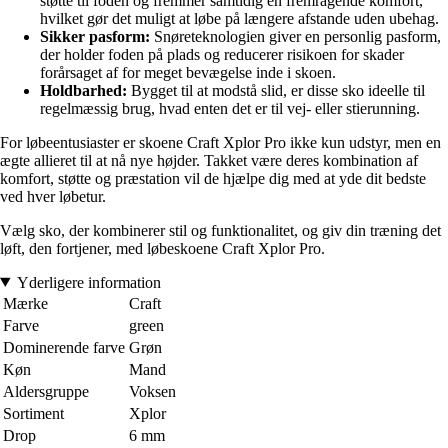
støtte til foden og fremmer samtidig en fremragende komfort,
hvilket gør det muligt at løbe på længere afstande uden ubehag.
Sikker pasform:
Snøreteknologien giver en personlig pasform,
der holder foden på plads og reducerer risikoen for skader
forårsaget af for meget bevægelse inde i skoen.
Holdbarhed:
Bygget til at modstå slid, er disse sko ideelle til
regelmæssig brug, hvad enten det er til vej- eller stierunning.
For løbeentusiaster er skoene Craft Xplor Pro ikke kun udstyr, men en
ægte allieret til at nå nye højder. Takket være deres kombination af
komfort, støtte og præstation vil de hjælpe dig med at yde dit bedste
ved hver løbetur.
Vælg sko, der kombinerer stil og funktionalitet, og giv din træning det
løft, den fortjener, med løbeskoene Craft Xplor Pro.
Yderligere information
Mærke
Craft
Farve
green
Dominerende farve
Grøn
Køn
Mand
Aldersgruppe
Voksen
Sortiment
Xplor
Drop
6 mm