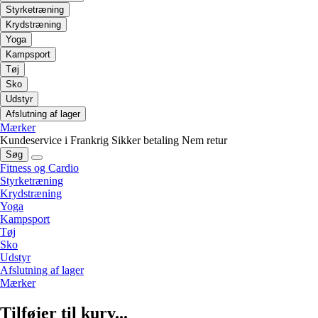
Styrketræning
Krydstræning
Yoga
Kampsport
Tøj
Sko
Udstyr
Afslutning af lager
Mærker
Kundeservice i Frankrig
Sikker betaling
Nem retur
Søg
Fitness og Cardio
Styrketræning
Krydstræning
Yoga
Kampsport
Tøj
Sko
Udstyr
Afslutning af lager
Mærker
Tilføjer til kurv...