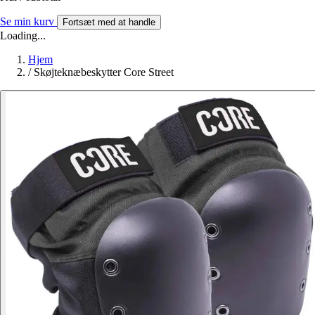
Se min kurv
Fortsæt med at handle
Loading...
Hjem
/
Skøjteknæbeskytter Core Street