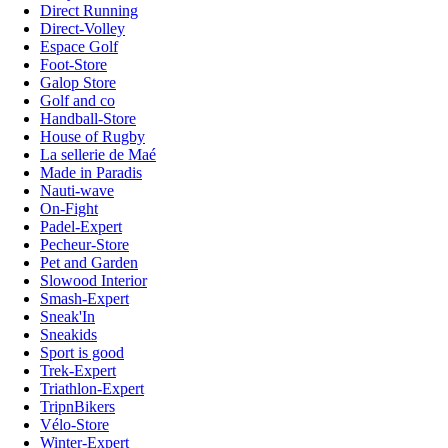
Direct Running
Direct-Volley
Espace Golf
Foot-Store
Galop Store
Golf and co
Handball-Store
House of Rugby
La sellerie de Maé
Made in Paradis
Nauti-wave
On-Fight
Padel-Expert
Pecheur-Store
Pet and Garden
Slowood Interior
Smash-Expert
Sneak'In
Sneakids
Sport is good
Trek-Expert
Triathlon-Expert
TripnBikers
Vélo-Store
Winter-Expert