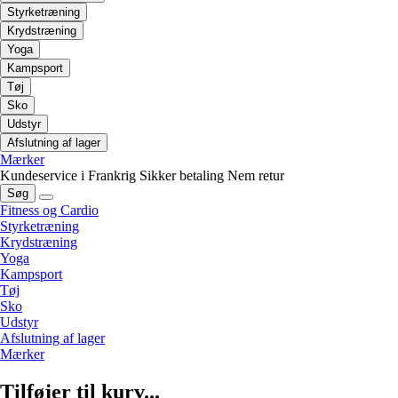
Styrketræning
Krydstræning
Yoga
Kampsport
Tøj
Sko
Udstyr
Afslutning af lager
Mærker
Kundeservice i Frankrig
Sikker betaling
Nem retur
Søg
Fitness og Cardio
Styrketræning
Krydstræning
Yoga
Kampsport
Tøj
Sko
Udstyr
Afslutning af lager
Mærker
Tilføjer til kurv...