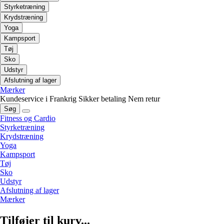
Styrketræning
Krydstræning
Yoga
Kampsport
Tøj
Sko
Udstyr
Afslutning af lager
Mærker
Kundeservice i Frankrig
Sikker betaling
Nem retur
Søg
Fitness og Cardio
Styrketræning
Krydstræning
Yoga
Kampsport
Tøj
Sko
Udstyr
Afslutning af lager
Mærker
Tilføjer til kurv...