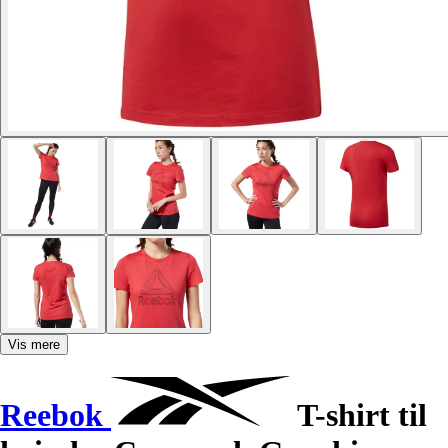
Vis mere
Reebok
T-shirt til