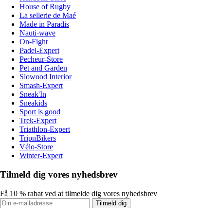
House of Rugby
La sellerie de Maé
Made in Paradis
Nauti-wave
On-Fight
Padel-Expert
Pecheur-Store
Pet and Garden
Slowood Interior
Smash-Expert
Sneak'In
Sneakids
Sport is good
Trek-Expert
Triathlon-Expert
TripnBikers
Vélo-Store
Winter-Expert
Tilmeld dig vores nyhedsbrev
Få 10 % rabat ved at tilmelde dig vores nyhedsbrev
Tilmeld dig