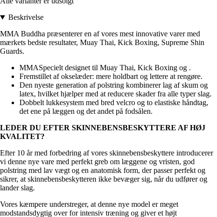
Alle varianter er udsolgt
Beskrivelse
MMA Buddha præsenterer en af vores mest innovative varer med
mærkets bedste resultater, Muay Thai, Kick Boxing, Supreme Shin
Guards.
MMASpecielt designet til Muay Thai, Kick Boxing og .
Fremstillet af okselæder: mere holdbart og lettere at rengøre.
Den nyeste generation af polstring kombinerer lag af skum og
latex, hvilket hjælper med at reducere skader fra alle typer slag.
Dobbelt lukkesystem med bred velcro og to elastiske håndtag,
det ene på læggen og det andet på fodsålen.
LEDER DU EFTER SKINNEBENSBESKYTTERE AF HØJ
KVALITET?
Efter 10 år med forbedring af vores skinnebensbeskyttere introducerer
vi denne nye vare med perfekt greb om læggene og vristen, god
polstring med lav vægt og en anatomisk form, der passer perfekt og
sikrer, at skinnebensbeskytteren ikke bevæger sig, når du udfører og
lander slag.
Vores kæmpere understreger, at denne nye model er meget
modstandsdygtig over for intensiv træning og giver et højt