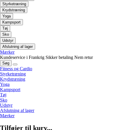
Styrketræning
Krydstræning
Yoga
Kampsport
Tøj
Sko
Udstyr
Afslutning af lager
Mærker
Kundeservice i Frankrig
Sikker betaling
Nem retur
Søg
Fitness og Cardio
Styrketræning
Krydstræning
Yoga
Kampsport
Tøj
Sko
Udstyr
Afslutning af lager
Mærker
Tilføjer til kurv...