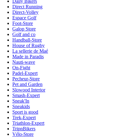
Daily Bikers
Direct Running
Direct-Volley
Espace Golf
Foot-Store
Galop Store
Golf and co
Handball-Store
House of Rugby
La sellerie de Maé
Made in Paradis
Nauti-wave
On-Fight
Padel-Expert
Pecheur-Store
Pet and Garden
Slowood Interior
Smash-Expert
Sneak'In
Sneakids
Sport is good
Trek-Expert
Triathlon-Expert
TripnBikers
Vélo-Store