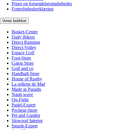
Priser og forsendelsesmuligheder
Fortrolighedserklæring
Vores butikker
Basket-Center
Daily Bikers
Direct Running
Direct-Volley
Espace Golf
Foot-Store
Galop Store
Golf and co
Handball-Store
House of Rugby
La sellerie de Maé
Made in Paradis
Nauti-wave
On-Fight
Padel-Expert
Pecheur-Store
Pet and Garden
Slowood Interior
Smash-Expert