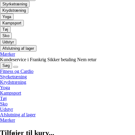
Styrketræning
Krydstræning
Yoga
Kampsport
Tøj
Sko
Udstyr
Afslutning af lager
Mærker
Kundeservice i Frankrig
Sikker betaling
Nem retur
Søg
Fitness og Cardio
Styrketræning
Krydstræning
Yoga
Kampsport
Tøj
Sko
Udstyr
Afslutning af lager
Mærker
Tilføjer til kurv...