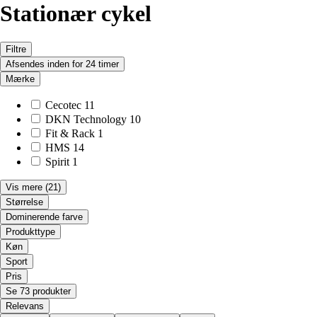
Stationær cykel
Filtre
Afsendes inden for 24 timer
Mærke
Cecotec
11
DKN Technology
10
Fit & Rack
1
HMS
14
Spirit
1
Vis mere
(21)
Størrelse
Dominerende farve
Produkttype
Køn
Sport
Pris
Se 73 produkter
Relevans