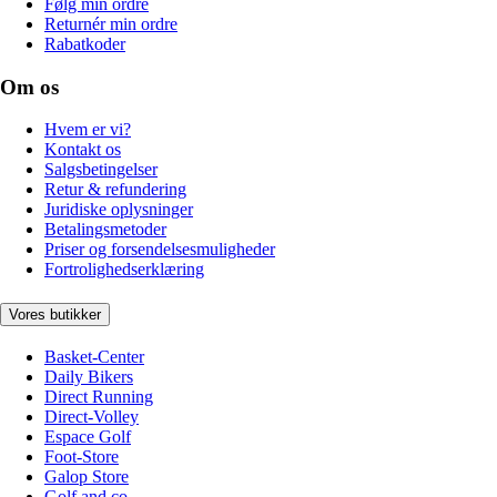
Følg min ordre
Returnér min ordre
Rabatkoder
Om os
Hvem er vi?
Kontakt os
Salgsbetingelser
Retur & refundering
Juridiske oplysninger
Betalingsmetoder
Priser og forsendelsesmuligheder
Fortrolighedserklæring
Vores butikker
Basket-Center
Daily Bikers
Direct Running
Direct-Volley
Espace Golf
Foot-Store
Galop Store
Golf and co