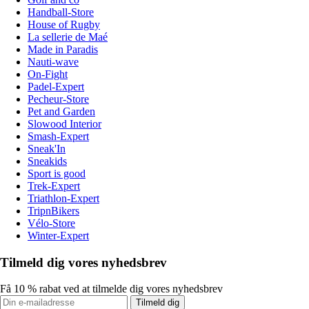
Handball-Store
House of Rugby
La sellerie de Maé
Made in Paradis
Nauti-wave
On-Fight
Padel-Expert
Pecheur-Store
Pet and Garden
Slowood Interior
Smash-Expert
Sneak'In
Sneakids
Sport is good
Trek-Expert
Triathlon-Expert
TripnBikers
Vélo-Store
Winter-Expert
Tilmeld dig vores nyhedsbrev
Få 10 % rabat ved at tilmelde dig vores nyhedsbrev
Tilmeld dig