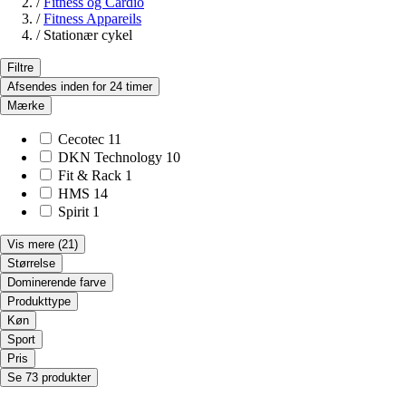
/
Fitness og Cardio
/
Fitness Appareils
/
Stationær cykel
Filtre
Afsendes inden for 24 timer
Mærke
Cecotec
11
DKN Technology
10
Fit & Rack
1
HMS
14
Spirit
1
Vis mere
(21)
Størrelse
Dominerende farve
Produkttype
Køn
Sport
Pris
Se 73 produkter