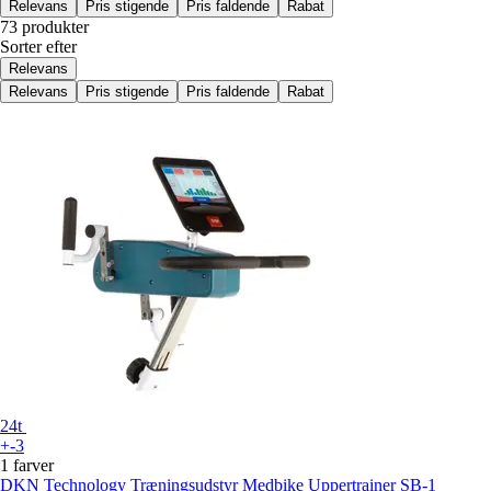
Relevans
Pris stigende
Pris faldende
Rabat
73 produkter
Sorter efter
Relevans
Relevans
Pris stigende
Pris faldende
Rabat
24t
+-3
1 farver
DKN Technology
Træningsudstyr Medbike Uppertrainer SB-1