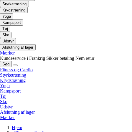
Styrketræning
Krydstræning
Yoga
Kampsport
Tøj
Sko
Udstyr
Afslutning af lager
Mærker
Kundeservice i Frankrig
Sikker betaling
Nem retur
Søg
Fitness og Cardio
Styrketræning
Krydstræning
Yoga
Kampsport
Tøj
Sko
Udstyr
Afslutning af lager
Mærker
Hjem