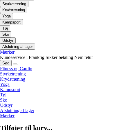
Styrketræning
Krydstræning
Yoga
Kampsport
Tøj
Sko
Udstyr
Afslutning af lager
Mærker
Kundeservice i Frankrig
Sikker betaling
Nem retur
Søg
Fitness og Cardio
Styrketræning
Krydstræning
Yoga
Kampsport
Tøj
Sko
Udstyr
Afslutning af lager
Mærker
Tilføjer til kurv...