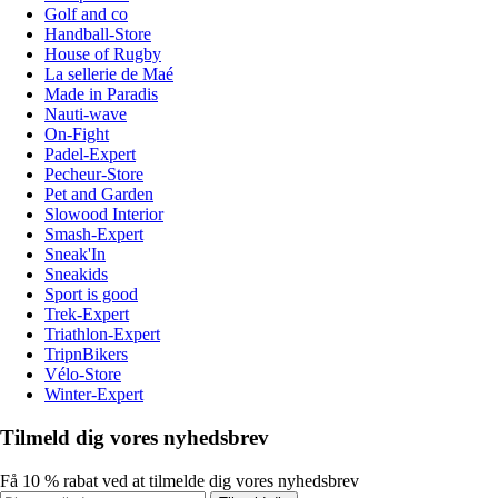
Golf and co
Handball-Store
House of Rugby
La sellerie de Maé
Made in Paradis
Nauti-wave
On-Fight
Padel-Expert
Pecheur-Store
Pet and Garden
Slowood Interior
Smash-Expert
Sneak'In
Sneakids
Sport is good
Trek-Expert
Triathlon-Expert
TripnBikers
Vélo-Store
Winter-Expert
Tilmeld dig vores nyhedsbrev
Få 10 % rabat ved at tilmelde dig vores nyhedsbrev