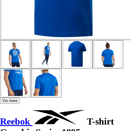
Vis mere
Reebok
T-shirt