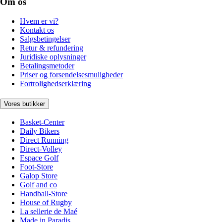
Om os
Hvem er vi?
Kontakt os
Salgsbetingelser
Retur & refundering
Juridiske oplysninger
Betalingsmetoder
Priser og forsendelsesmuligheder
Fortrolighedserklæring
Vores butikker
Basket-Center
Daily Bikers
Direct Running
Direct-Volley
Espace Golf
Foot-Store
Galop Store
Golf and co
Handball-Store
House of Rugby
La sellerie de Maé
Made in Paradis