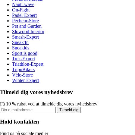
Nauti-wave
On-Fight
Padel-Expert
Pecheur-Store
Pet and Garden
Slowood Interior
Smash-Expert
Sneak'In
Sneakids
Sport is good
Trek-Expert
Triathlon-Expert
TripnBikers
Vélo-Store
Winter-Expert
Tilmeld dig vores nyhedsbrev
Få 10 % rabat ved at tilmelde dig vores nyhedsbrev
Tilmeld dig
Hold kontakten
Find os på sociale medier