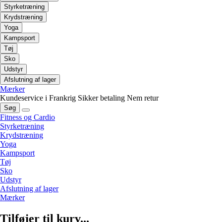
Styrketræning
Krydstræning
Yoga
Kampsport
Tøj
Sko
Udstyr
Afslutning af lager
Mærker
Kundeservice i Frankrig
Sikker betaling
Nem retur
Søg
Fitness og Cardio
Styrketræning
Krydstræning
Yoga
Kampsport
Tøj
Sko
Udstyr
Afslutning af lager
Mærker
Tilføjer til kurv...