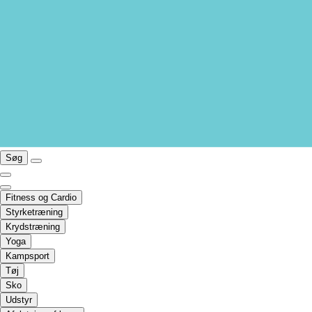
Søg
Fitness og Cardio
Styrketræning
Krydstræning
Yoga
Kampsport
Tøj
Sko
Udstyr