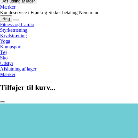
Afslutning af lager
Mærker
Kundeservice i Frankrig
Sikker betaling
Nem retur
Søg
Fitness og Cardio
Styrketræning
Krydstræning
Yoga
Kampsport
Tøj
Sko
Udstyr
Afslutning af lager
Mærker
Tilføjer til kurv...