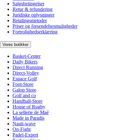
Salgsbetingelser
Retur & refundering
Juridiske oplysninger
Betalingsmetoder
Priser og forsendelsesmuligheder
Fortrolighedserklæring
Vores butikker
Basket-Center
Daily Bikers
Direct Running
Direct-Volley
Espace Golf
Foot-Store
Galop Store
Golf and co
Handball-Store
House of Rugby
La sellerie de Maé
Made in Paradis
Nauti-wave
On-Fight
Padel-Expert