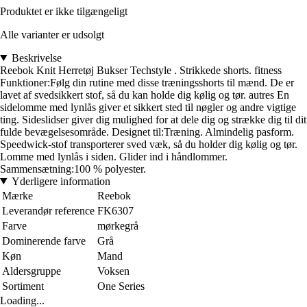
Produktet er ikke tilgængeligt
Alle varianter er udsolgt
Beskrivelse
Reebok Knit Herretøj Bukser Techstyle . Strikkede shorts. fitness
Funktioner:Følg din rutine med disse træningsshorts til mænd. De er
lavet af svedsikkert stof, så du kan holde dig kølig og tør. autres En
sidelomme med lynlås giver et sikkert sted til nøgler og andre vigtige
ting. Sideslidser giver dig mulighed for at dele dig og strække dig til dit
fulde bevægelsesområde. Designet til:Træning. Almindelig pasform.
Speedwick-stof transporterer sved væk, så du holder dig kølig og tør.
Lomme med lynlås i siden. Glider ind i håndlommer.
Sammensætning:100 % polyester.
Yderligere information
Mærke
Reebok
Leverandør reference
FK6307
Farve
mørkegrå
Dominerende farve
Grå
Køn
Mand
Aldersgruppe
Voksen
Sortiment
One Series
Loading...