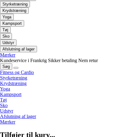
Styrketræning
Krydstræning
Yoga
Kampsport
Tøj
Sko
Udstyr
Afslutning af lager
Mærker
Kundeservice i Frankrig
Sikker betaling
Nem retur
Søg
Fitness og Cardio
Styrketræning
Krydstræning
Yoga
Kampsport
Tøj
Sko
Udstyr
Afslutning af lager
Mærker
Tilføjer til kurv...