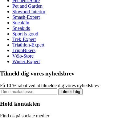
Pecheur-Store
Pet and Garden
Slowood Interior
Smash-Expert
Sneak'In
Sneakids
Sport is good
Trek-Expert
Triathlon-Expert
TripnBikers
Vélo-Store
Winter-Expert
Tilmeld dig vores nyhedsbrev
Få 10 % rabat ved at tilmelde dig vores nyhedsbrev
Tilmeld dig
Hold kontakten
Find os på sociale medier