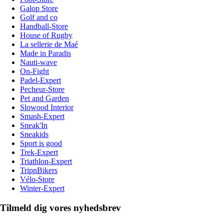
Galop Store
Golf and co
Handball-Store
House of Rugby
La sellerie de Maé
Made in Paradis
Nauti-wave
On-Fight
Padel-Expert
Pecheur-Store
Pet and Garden
Slowood Interior
Smash-Expert
Sneak'In
Sneakids
Sport is good
Trek-Expert
Triathlon-Expert
TripnBikers
Vélo-Store
Winter-Expert
Tilmeld dig vores nyhedsbrev