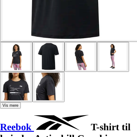
Vis mere
Reebok
T-shirt til