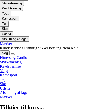
Styrketræning
Krydstræning
Yoga
Kampsport
Tøj
Sko
Udstyr
Afslutning af lager
Mærker
Kundeservice i Frankrig
Sikker betaling
Nem retur
Søg
Fitness og Cardio
Styrketræning
Krydstræning
Yoga
Kampsport
Tøj
Sko
Udstyr
Afslutning af lager
Mærker
Tilføjer til kurv...