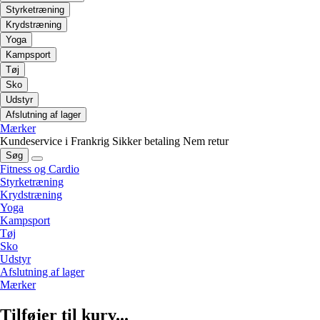
Styrketræning
Krydstræning
Yoga
Kampsport
Tøj
Sko
Udstyr
Afslutning af lager
Mærker
Kundeservice i Frankrig
Sikker betaling
Nem retur
Søg
Fitness og Cardio
Styrketræning
Krydstræning
Yoga
Kampsport
Tøj
Sko
Udstyr
Afslutning af lager
Mærker
Tilføjer til kurv...