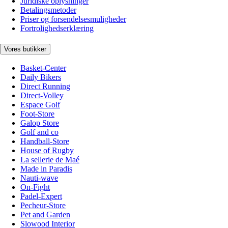
Juridiske oplysninger
Betalingsmetoder
Priser og forsendelsesmuligheder
Fortrolighedserklæring
Vores butikker
Basket-Center
Daily Bikers
Direct Running
Direct-Volley
Espace Golf
Foot-Store
Galop Store
Golf and co
Handball-Store
House of Rugby
La sellerie de Maé
Made in Paradis
Nauti-wave
On-Fight
Padel-Expert
Pecheur-Store
Pet and Garden
Slowood Interior