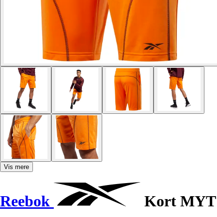
Vis mere
Reebok
Kort MYT