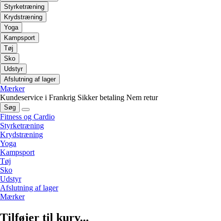
Styrketræning
Krydstræning
Yoga
Kampsport
Tøj
Sko
Udstyr
Afslutning af lager
Mærker
Kundeservice i Frankrig
Sikker betaling
Nem retur
Søg
Fitness og Cardio
Styrketræning
Krydstræning
Yoga
Kampsport
Tøj
Sko
Udstyr
Afslutning af lager
Mærker
Tilføjer til kurv...