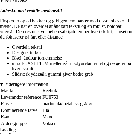
Beskrivelse
Løbesko med reaktiv mellemsål!
Eksploder op ad bakker og glid gennem parker med disse løbesko til
mænd. De har en overdel af åndbart tekstil og en robust, holdbar
ydersål. Den responsive mellemsål støddæmper hvert skridt, uanset om
du fokuserer på fart eller distance.
Overdel i tekstil
Designet til løb
Blød, åndbar fornemmelse
ultra FLASHFILM-mellemsål i polyuretan er let og reagerer på
hvert skridt
Slidstærk ydersål i gummi giver bedre greb
Yderligere information
Mærke
Reebok
Leverandør reference
FU8753
Farve
marineblå/metallisk grå/rød
Dominerende farve
Blå
Køn
Mand
Aldersgruppe
Voksen
Loading...