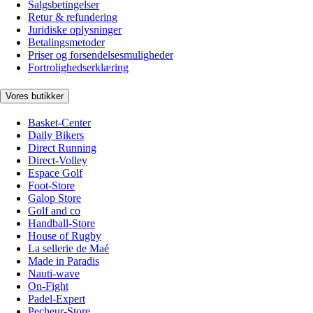
Salgsbetingelser
Retur & refundering
Juridiske oplysninger
Betalingsmetoder
Priser og forsendelsesmuligheder
Fortrolighedserklæring
Vores butikker
Basket-Center
Daily Bikers
Direct Running
Direct-Volley
Espace Golf
Foot-Store
Galop Store
Golf and co
Handball-Store
House of Rugby
La sellerie de Maé
Made in Paradis
Nauti-wave
On-Fight
Padel-Expert
Pecheur-Store