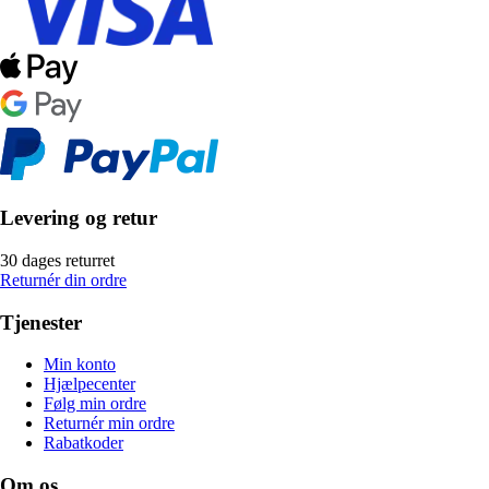
Levering og retur
30 dages returret
Returnér din ordre
Tjenester
Min konto
Hjælpecenter
Følg min ordre
Returnér min ordre
Rabatkoder
Om os