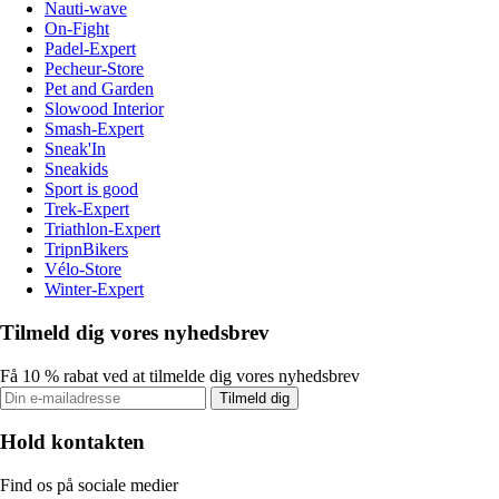
Nauti-wave
On-Fight
Padel-Expert
Pecheur-Store
Pet and Garden
Slowood Interior
Smash-Expert
Sneak'In
Sneakids
Sport is good
Trek-Expert
Triathlon-Expert
TripnBikers
Vélo-Store
Winter-Expert
Tilmeld dig vores nyhedsbrev
Få 10 % rabat ved at tilmelde dig vores nyhedsbrev
Tilmeld dig
Hold kontakten
Find os på sociale medier