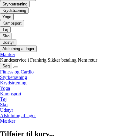
Styrketræning
Krydstræning
Yoga
Kampsport
Tøj
Sko
Udstyr
Afslutning af lager
Mærker
Kundeservice i Frankrig
Sikker betaling
Nem retur
Søg
Fitness og Cardio
Styrketræning
Krydstræning
Yoga
Kampsport
Tøj
Sko
Udstyr
Afslutning af lager
Mærker
Tilføjer til kurv...