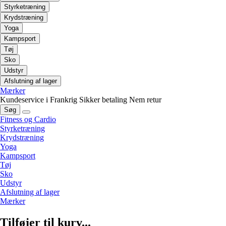
Styrketræning
Krydstræning
Yoga
Kampsport
Tøj
Sko
Udstyr
Afslutning af lager
Mærker
Kundeservice i Frankrig
Sikker betaling
Nem retur
Søg
Fitness og Cardio
Styrketræning
Krydstræning
Yoga
Kampsport
Tøj
Sko
Udstyr
Afslutning af lager
Mærker
Tilføjer til kurv...