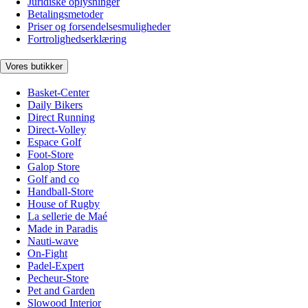
Juridiske oplysninger
Betalingsmetoder
Priser og forsendelsesmuligheder
Fortrolighedserklæring
Vores butikker
Basket-Center
Daily Bikers
Direct Running
Direct-Volley
Espace Golf
Foot-Store
Galop Store
Golf and co
Handball-Store
House of Rugby
La sellerie de Maé
Made in Paradis
Nauti-wave
On-Fight
Padel-Expert
Pecheur-Store
Pet and Garden
Slowood Interior