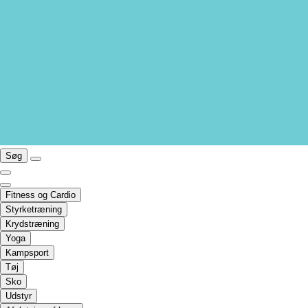
Søg
Fitness og Cardio
Styrketræning
Krydstræning
Yoga
Kampsport
Tøj
Sko
Udstyr