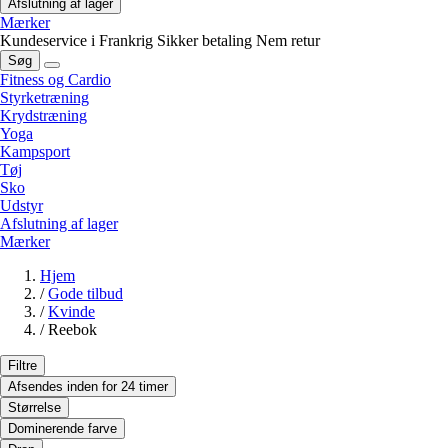
Afslutning af lager
Mærker
Kundeservice i Frankrig
Sikker betaling
Nem retur
Søg
Fitness og Cardio
Styrketræning
Krydstræning
Yoga
Kampsport
Tøj
Sko
Udstyr
Afslutning af lager
Mærker
Hjem
/
Gode tilbud
/
Kvinde
/
Reebok
Filtre
Afsendes inden for 24 timer
Størrelse
Dominerende farve