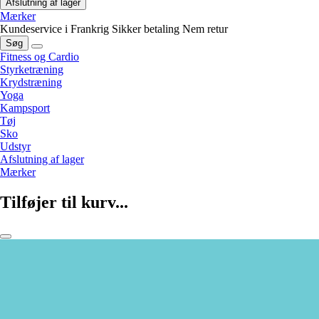
Afslutning af lager
Mærker
Kundeservice i Frankrig
Sikker betaling
Nem retur
Søg
Fitness og Cardio
Styrketræning
Krydstræning
Yoga
Kampsport
Tøj
Sko
Udstyr
Afslutning af lager
Mærker
Tilføjer til kurv...