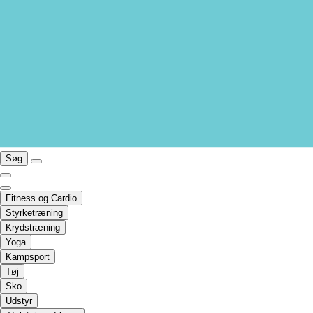
Søg
Fitness og Cardio
Styrketræning
Krydstræning
Yoga
Kampsport
Tøj
Sko
Udstyr