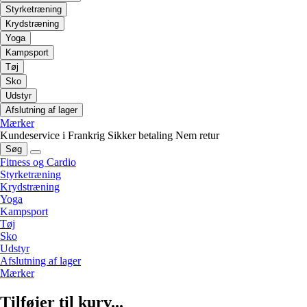
Styrketræning
Krydstræning
Yoga
Kampsport
Tøj
Sko
Udstyr
Afslutning af lager
Mærker
Kundeservice i Frankrig
Sikker betaling
Nem retur
Søg
Fitness og Cardio
Styrketræning
Krydstræning
Yoga
Kampsport
Tøj
Sko
Udstyr
Afslutning af lager
Mærker
Tilføjer til kurv...