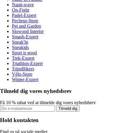
Nauti-wave
On-Fight
Padel-Expert
Pecheur-Store
Pet and Garden
Slowood Interior
Smash-Expert
Sneak'In
Sneakids
Sport is good
Trek-Expert
Triathlon-Expert
TripnBikers
Vélo-Store
Winter-Expert
Tilmeld dig vores nyhedsbrev
Få 10 % rabat ved at tilmelde dig vores nyhedsbrev
Tilmeld dig
Hold kontakten
Find os på sociale medier