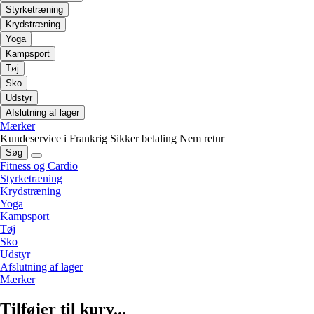
Styrketræning
Krydstræning
Yoga
Kampsport
Tøj
Sko
Udstyr
Afslutning af lager
Mærker
Kundeservice i Frankrig
Sikker betaling
Nem retur
Søg
Fitness og Cardio
Styrketræning
Krydstræning
Yoga
Kampsport
Tøj
Sko
Udstyr
Afslutning af lager
Mærker
Tilføjer til kurv...