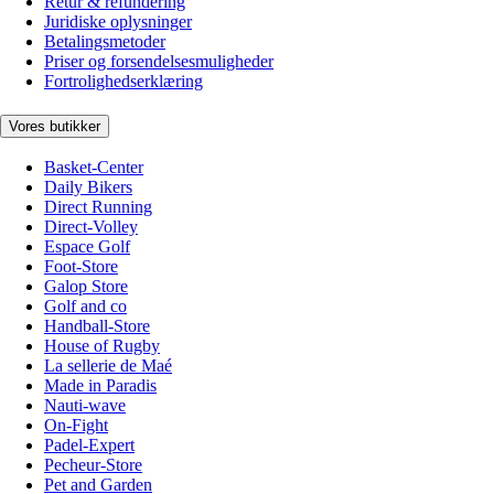
Retur & refundering
Juridiske oplysninger
Betalingsmetoder
Priser og forsendelsesmuligheder
Fortrolighedserklæring
Vores butikker
Basket-Center
Daily Bikers
Direct Running
Direct-Volley
Espace Golf
Foot-Store
Galop Store
Golf and co
Handball-Store
House of Rugby
La sellerie de Maé
Made in Paradis
Nauti-wave
On-Fight
Padel-Expert
Pecheur-Store
Pet and Garden