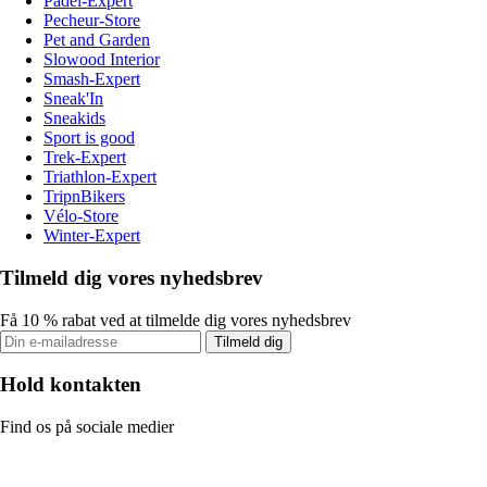
Padel-Expert
Pecheur-Store
Pet and Garden
Slowood Interior
Smash-Expert
Sneak'In
Sneakids
Sport is good
Trek-Expert
Triathlon-Expert
TripnBikers
Vélo-Store
Winter-Expert
Tilmeld dig vores nyhedsbrev
Få 10 % rabat ved at tilmelde dig vores nyhedsbrev
Tilmeld dig
Hold kontakten
Find os på sociale medier