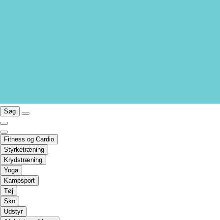
Søg
Fitness og Cardio
Styrketræning
Krydstræning
Yoga
Kampsport
Tøj
Sko
Udstyr