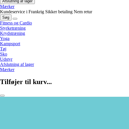
Afslutning af lager
Mærker
Kundeservice i Frankrig
Sikker betaling
Nem retur
Søg
Fitness og Cardio
Styrketræning
Krydstræning
Yoga
Kampsport
Tøj
Sko
Udstyr
Afslutning af lager
Mærker
Tilføjer til kurv...