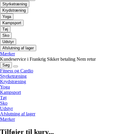
Styrketræning
Krydstræning
Yoga
Kampsport
Tøj
Sko
Udstyr
Afslutning af lager
Mærker
Kundeservice i Frankrig
Sikker betaling
Nem retur
Søg
Fitness og Cardio
Styrketræning
Krydstræning
Yoga
Kampsport
Tøj
Sko
Udstyr
Afslutning af lager
Mærker
Tilføjer til kurv...