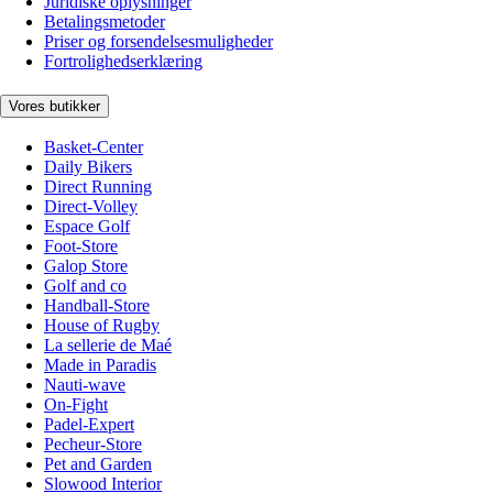
Juridiske oplysninger
Betalingsmetoder
Priser og forsendelsesmuligheder
Fortrolighedserklæring
Vores butikker
Basket-Center
Daily Bikers
Direct Running
Direct-Volley
Espace Golf
Foot-Store
Galop Store
Golf and co
Handball-Store
House of Rugby
La sellerie de Maé
Made in Paradis
Nauti-wave
On-Fight
Padel-Expert
Pecheur-Store
Pet and Garden
Slowood Interior