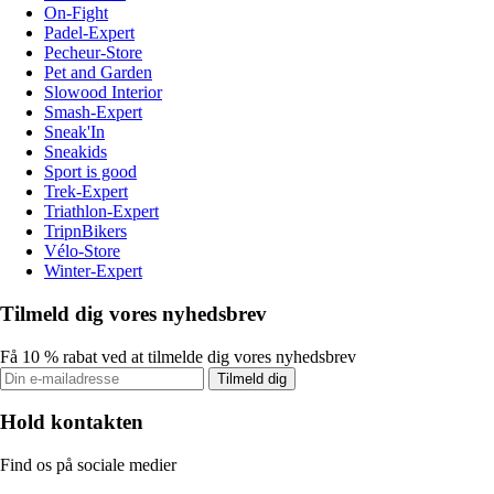
On-Fight
Padel-Expert
Pecheur-Store
Pet and Garden
Slowood Interior
Smash-Expert
Sneak'In
Sneakids
Sport is good
Trek-Expert
Triathlon-Expert
TripnBikers
Vélo-Store
Winter-Expert
Tilmeld dig vores nyhedsbrev
Få 10 % rabat ved at tilmelde dig vores nyhedsbrev
Tilmeld dig
Hold kontakten
Find os på sociale medier