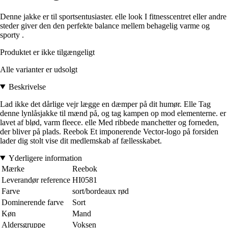
Denne jakke er til sportsentusiaster. elle look I fitnesscentret eller andre
steder giver den den perfekte balance mellem behagelig varme og
sporty .
Produktet er ikke tilgængeligt
Alle varianter er udsolgt
Beskrivelse
Lad ikke det dårlige vejr lægge en dæmper på dit humør. Elle Tag
denne lynlåsjakke til mænd på, og tag kampen op mod elementerne. er
lavet af blød, varm fleece. elle Med ribbede manchetter og forneden,
der bliver på plads. Reebok Et imponerende Vector-logo på forsiden
lader dig stolt vise dit medlemskab af fællesskabet.
Yderligere information
Mærke
Reebok
Leverandør reference
HI0581
Farve
sort/bordeaux rød
Dominerende farve
Sort
Køn
Mand
Aldersgruppe
Voksen