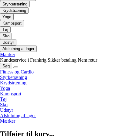
Styrketræning
Krydstræning
Yoga
Kampsport
Tøj
Sko
Udstyr
Afslutning af lager
Mærker
Kundeservice i Frankrig
Sikker betaling
Nem retur
Søg
Fitness og Cardio
Styrketræning
Krydstræning
Yoga
Kampsport
Tøj
Sko
Udstyr
Afslutning af lager
Mærker
Tilføjer til kurv...