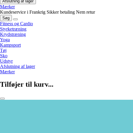
Afslutning af lager
Mærker
Kundeservice i Frankrig
Sikker betaling
Nem retur
Søg
Fitness og Cardio
Styrketræning
Krydstræning
Yoga
Kampsport
Tøj
Sko
Udstyr
Afslutning af lager
Mærker
Tilføjer til kurv...