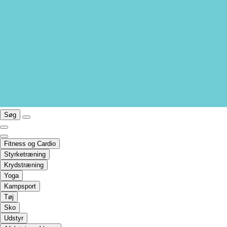
Søg
Fitness og Cardio
Styrketræning
Krydstræning
Yoga
Kampsport
Tøj
Sko
Udstyr