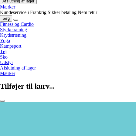
Afslutning af lager
Mærker
Kundeservice i Frankrig
Sikker betaling
Nem retur
Søg
Fitness og Cardio
Styrketræning
Krydstræning
Yoga
Kampsport
Tøj
Sko
Udstyr
Afslutning af lager
Mærker
Tilføjer til kurv...