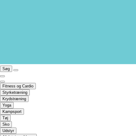
Søg
Fitness og Cardio
Styrketræning
Krydstræning
Yoga
Kampsport
Tøj
Sko
Udstyr