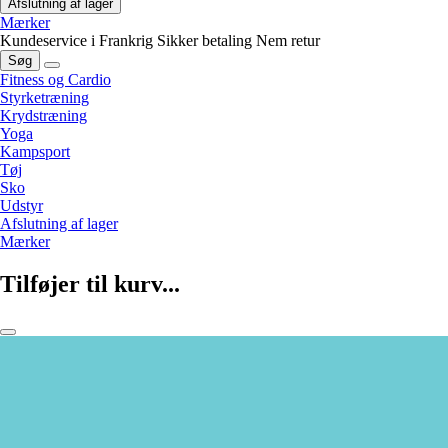
Afslutning af lager
Mærker
Kundeservice i Frankrig
Sikker betaling
Nem retur
Søg
Fitness og Cardio
Styrketræning
Krydstræning
Yoga
Kampsport
Tøj
Sko
Udstyr
Afslutning af lager
Mærker
Tilføjer til kurv...