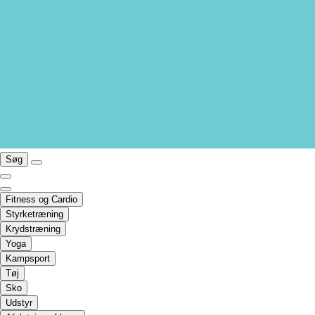
Søg
Fitness og Cardio
Styrketræning
Krydstræning
Yoga
Kampsport
Tøj
Sko
Udstyr