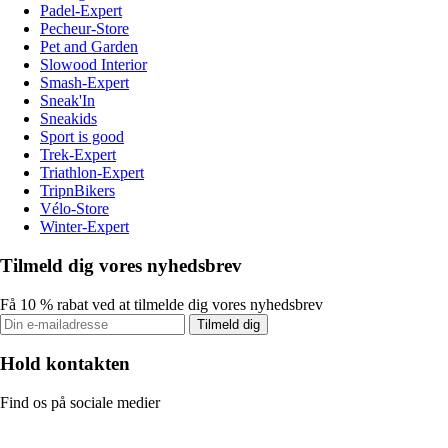
Padel-Expert
Pecheur-Store
Pet and Garden
Slowood Interior
Smash-Expert
Sneak'In
Sneakids
Sport is good
Trek-Expert
Triathlon-Expert
TripnBikers
Vélo-Store
Winter-Expert
Tilmeld dig vores nyhedsbrev
Få 10 % rabat ved at tilmelde dig vores nyhedsbrev
Tilmeld dig
Hold kontakten
Find os på sociale medier