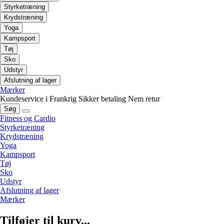
Styrketræning
Krydstræning
Yoga
Kampsport
Tøj
Sko
Udstyr
Afslutning af lager
Mærker
Kundeservice i Frankrig
Sikker betaling
Nem retur
Søg
Fitness og Cardio
Styrketræning
Krydstræning
Yoga
Kampsport
Tøj
Sko
Udstyr
Afslutning af lager
Mærker
Tilføjer til kurv...