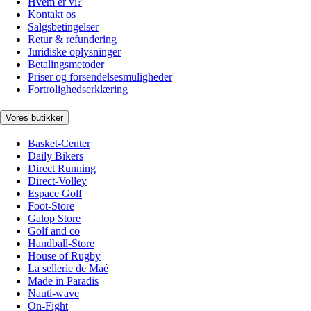
Hvem er vi?
Kontakt os
Salgsbetingelser
Retur & refundering
Juridiske oplysninger
Betalingsmetoder
Priser og forsendelsesmuligheder
Fortrolighedserklæring
Vores butikker
Basket-Center
Daily Bikers
Direct Running
Direct-Volley
Espace Golf
Foot-Store
Galop Store
Golf and co
Handball-Store
House of Rugby
La sellerie de Maé
Made in Paradis
Nauti-wave
On-Fight