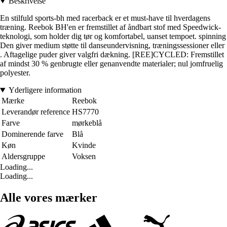
Beskrivelse
En stilfuld sports-bh med racerback er et must-have til hverdagens
træning. Reebok BH'en er fremstillet af åndbart stof med Speedwick-
teknologi, som holder dig tør og komfortabel, uanset tempoet. spinning
Den giver medium støtte til danseundervisning, træningssessioner eller
. Aftagelige puder giver valgfri dækning. [REE]CYCLED: Fremstillet
af mindst 30 % genbrugte eller genanvendte materialer; nul jomfruelig
polyester.
Yderligere information
Mærke
Reebok
Leverandør reference
HS7770
Farve
mørkeblå
Dominerende farve
Blå
Køn
Kvinde
Aldersgruppe
Voksen
Loading...
Loading...
Alle vores mærker