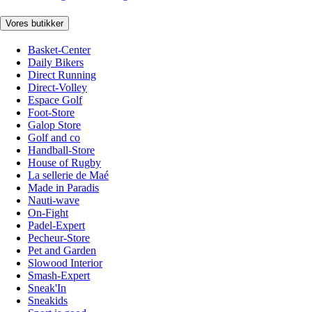
Vores butikker
Basket-Center
Daily Bikers
Direct Running
Direct-Volley
Espace Golf
Foot-Store
Galop Store
Golf and co
Handball-Store
House of Rugby
La sellerie de Maé
Made in Paradis
Nauti-wave
On-Fight
Padel-Expert
Pecheur-Store
Pet and Garden
Slowood Interior
Smash-Expert
Sneak'In
Sneakids