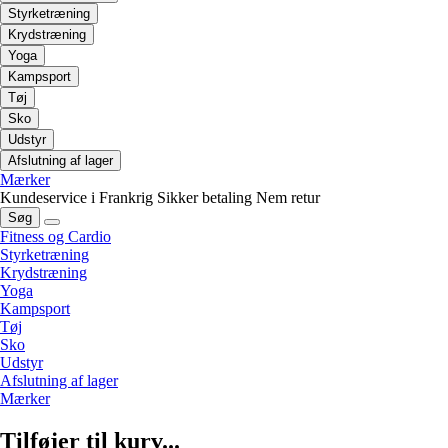
Styrketræning
Krydstræning
Yoga
Kampsport
Tøj
Sko
Udstyr
Afslutning af lager
Mærker
Kundeservice i Frankrig
Sikker betaling
Nem retur
Søg
Fitness og Cardio
Styrketræning
Krydstræning
Yoga
Kampsport
Tøj
Sko
Udstyr
Afslutning af lager
Mærker
Tilføjer til kurv...