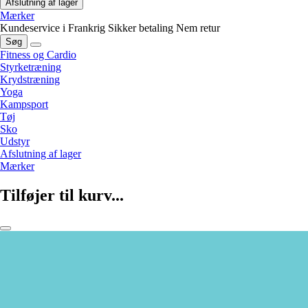
Afslutning af lager
Mærker
Kundeservice i Frankrig
Sikker betaling
Nem retur
Søg
Fitness og Cardio
Styrketræning
Krydstræning
Yoga
Kampsport
Tøj
Sko
Udstyr
Afslutning af lager
Mærker
Tilføjer til kurv...