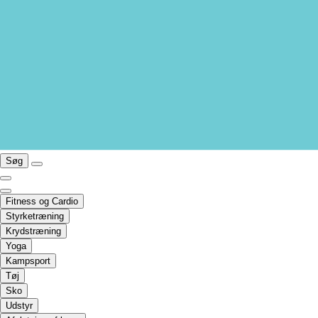
Søg
Fitness og Cardio
Styrketræning
Krydstræning
Yoga
Kampsport
Tøj
Sko
Udstyr