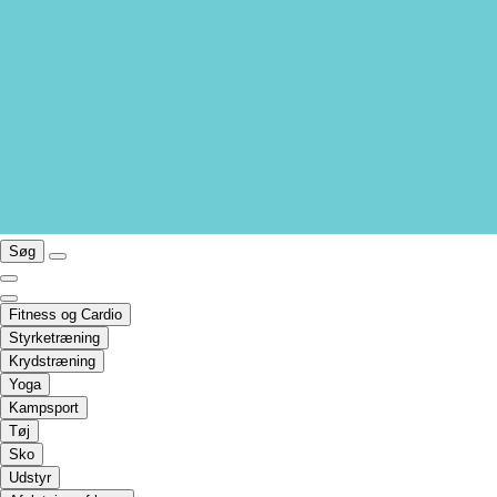
Søg
Fitness og Cardio
Styrketræning
Krydstræning
Yoga
Kampsport
Tøj
Sko
Udstyr