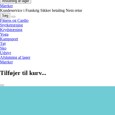
Afslutning af lager
Mærker
Kundeservice i Frankrig
Sikker betaling
Nem retur
Søg
Fitness og Cardio
Styrketræning
Krydstræning
Yoga
Kampsport
Tøj
Sko
Udstyr
Afslutning af lager
Mærker
Tilføjer til kurv...