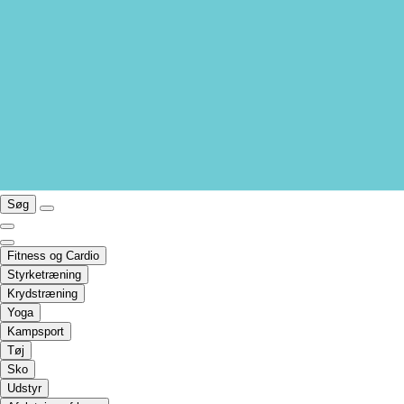
Søg
Fitness og Cardio
Styrketræning
Krydstræning
Yoga
Kampsport
Tøj
Sko
Udstyr