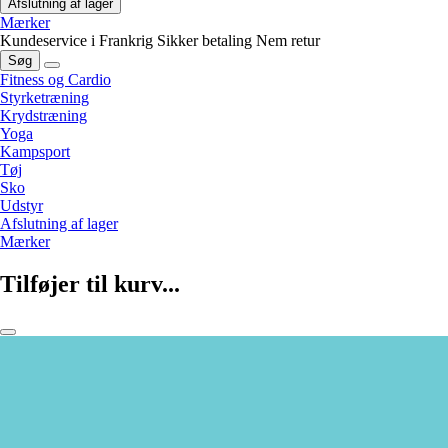
Afslutning af lager
Mærker
Kundeservice i Frankrig
Sikker betaling
Nem retur
Søg
Fitness og Cardio
Styrketræning
Krydstræning
Yoga
Kampsport
Tøj
Sko
Udstyr
Afslutning af lager
Mærker
Tilføjer til kurv...