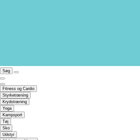
Søg
Fitness og Cardio
Styrketræning
Krydstræning
Yoga
Kampsport
Tøj
Sko
Udstyr