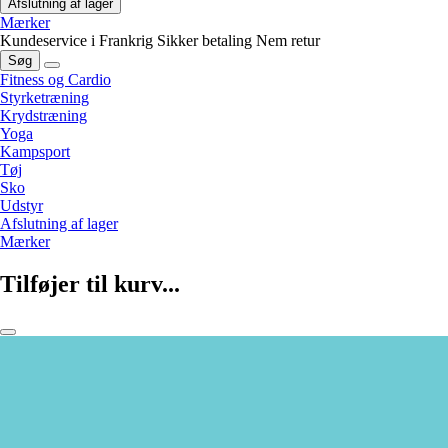
Afslutning af lager
Mærker
Kundeservice i Frankrig
Sikker betaling
Nem retur
Søg
Fitness og Cardio
Styrketræning
Krydstræning
Yoga
Kampsport
Tøj
Sko
Udstyr
Afslutning af lager
Mærker
Tilføjer til kurv...