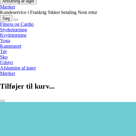
Afslutning af lager
Mærker
Kundeservice i Frankrig
Sikker betaling
Nem retur
Søg
Fitness og Cardio
Styrketræning
Krydstræning
Yoga
Kampsport
Tøj
Sko
Udstyr
Afslutning af lager
Mærker
Tilføjer til kurv...