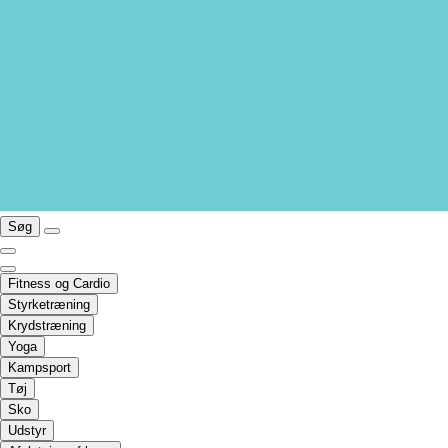
Søg
Fitness og Cardio
Styrketræning
Krydstræning
Yoga
Kampsport
Tøj
Sko
Udstyr