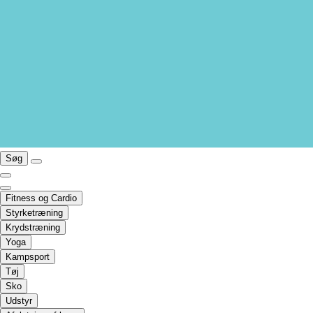
Søg
Fitness og Cardio
Styrketræning
Krydstræning
Yoga
Kampsport
Tøj
Sko
Udstyr