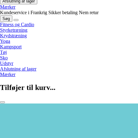
Afslutning af lager
Mærker
Kundeservice i Frankrig
Sikker betaling
Nem retur
Søg
Fitness og Cardio
Styrketræning
Krydstræning
Yoga
Kampsport
Tøj
Sko
Udstyr
Afslutning af lager
Mærker
Tilføjer til kurv...