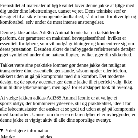
Fremstillet af materialer af høj kvalitet lover denne jakke at følge med
dig under dine løbetræninger, uanset vejret. Dens tekniske stof er
designet til at sikre fremragende åndbarhed, så din hud forbliver tør og
komfortabel, selv under de mest intense anstrengelser.
Denne jakke adidas Adi365 Animal Iconic har en tætsiddende
pasform, der garanterer en maksimal bevægelsesfrihed, hvilket er
essentielt for løbere, som vil undgå gnidninger og koncentrere sig om
deres præstation. Desuden sikrer de indbyggede reflekterende detaljer
øget synlighed under dine natteudflugter, hvilket øger din sikkerhed.
Takket være sine praktiske lommer gør denne jakke det muligt at
transportere dine essentielle genstande, såsom nøgler eller telefon,
sikkert uden at gå på kompromis med din komfort. Det moderne
design og de sporty accenter gør denne jakke til et perfekt valg, ikke
kun til dine løbetræninger, men også for et afslappet look til hverdag.
At vælge jakken adidas Adi365 Animal Iconic er at vælge et
sportsudstyr, der kombinerer ydeevne, stil og praktikalitet, ideelt for
alle løbeentusiaster, der ønsker at se godt ud uden at gå på kompromis
med komforten. Uanset om du er en erfaren løber eller nybegynder, er
denne jakke et vigtigt aktiv til alle dine sportslige eventyr.
Yderligere information
Mærke
adidas