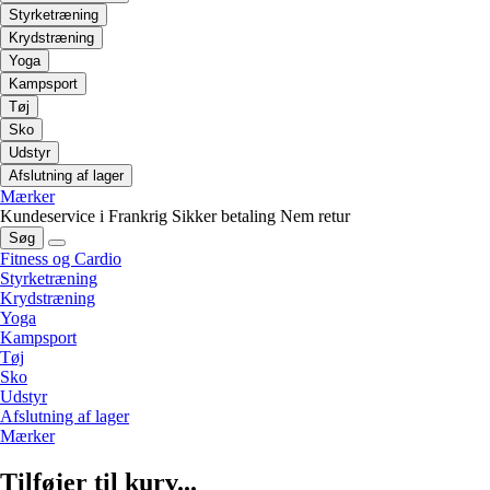
Styrketræning
Krydstræning
Yoga
Kampsport
Tøj
Sko
Udstyr
Afslutning af lager
Mærker
Kundeservice i Frankrig
Sikker betaling
Nem retur
Søg
Fitness og Cardio
Styrketræning
Krydstræning
Yoga
Kampsport
Tøj
Sko
Udstyr
Afslutning af lager
Mærker
Tilføjer til kurv...