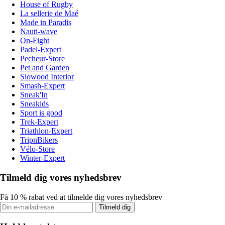
House of Rugby
La sellerie de Maé
Made in Paradis
Nauti-wave
On-Fight
Padel-Expert
Pecheur-Store
Pet and Garden
Slowood Interior
Smash-Expert
Sneak'In
Sneakids
Sport is good
Trek-Expert
Triathlon-Expert
TripnBikers
Vélo-Store
Winter-Expert
Tilmeld dig vores nyhedsbrev
Få 10 % rabat ved at tilmelde dig vores nyhedsbrev
Tilmeld dig